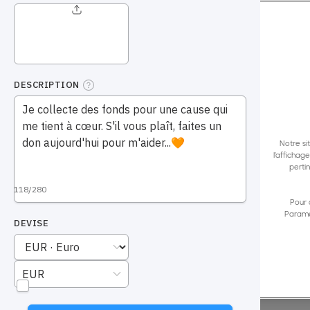
votre entourage ?
Que la collecte se fasse dans le cadre d’un défi 
relever ou pour votre anniversaire, ou pour toute
pouvez ici créer votre cagnotte solidaire en ligne
inviter vos proches à y participer. En quelques cli
plateforme, elle est prête à être partagée. Vous 
votre objectif et peut-être même le dépasser !
Notre si
l’affichag
perti
CRÉER UNE COLLECTE
REJOINDRE UN
Pour 
Paramè
Plus de
5858 collectes
créées jusqu’à ce jour.