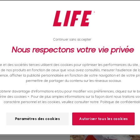
sportif que vous voulez
 autre raison, vous
 et
Continuer sans accepter
cs sur notre
Nous respectons votre vie privée
allez pouvoir atteindre
te et des sociétés tierces utilisent des cookies pour optimiser les performances du site,
e de nos produits en fonction de ceux que vous avez consultés, mesurer l'audience de la
nence, afficher la publicité personnalisée en fonction de votre navigation et de votre pro
permettre de partager du contenu sur les réseaux sociaux.
E COLLECTE
obtenir davantage d'informations et/ou pour modifier vos préférences, cliquez sur le b
tre des cookies ». Pour de plus amples informations sur la façon dont nous traitons v
caractère personnel et les cookies, veuillez consulter notre
Politique de confidentiali
Paramètres des cookies
Autoriser tous les cookies