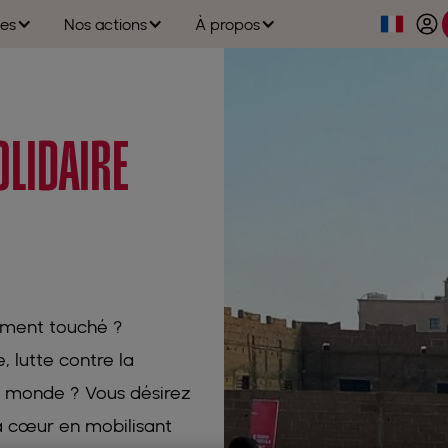
n :
J'AIDE LE SOUDAN
es
Nos actions
À propos
OLIDAIRE
ement touché ?
, lutte contre la
le monde ? Vous désirez
 à cœur en mobilisant