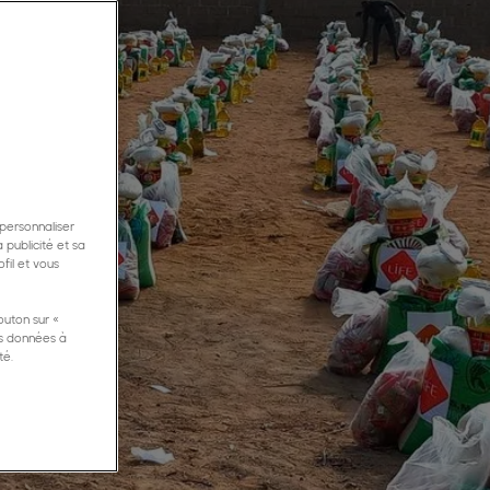
 personnaliser
 publicité et sa
fil et vous
outon sur «
os données à
té.