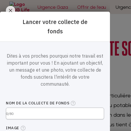
🇵🇸 Urgence Gaza :
|
🇸🇩 Urgence Souda
J'AIDE GAZA
Urgence Gaza
Offrir de l'eau
Urgenc
CRÉER VOTRE
CAGNOTTE S
AUJOURD’HUI
Une action de notre ONG vous a tout particulièr
Reforestation, construction de puits d’eau potable
déscolarisation, opérations contre la faim dans 
réunir des fonds pour cette cause qui vous tient