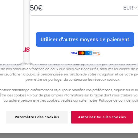
Continuer sans accepter
Nous respectons votre vie privée
te et des sociétés tierces utilisent des cookies pour optimiser les performances du site,
e de nos produits en fonction de ceux que vous avez consultés, mesurer l'audience de la
nence, afficher la publicité personnalisée en fonction de votre navigation et de votre pro
permettre de partager du contenu sur les réseaux sociaux.
obtenir davantage d'informations et/ou pour modifier vos préférences, cliquez sur le b
tre des cookies ». Pour de plus amples informations sur la façon dont nous traitons v
caractère personnel et les cookies, veuillez consulter notre
Politique de confidentiali
Paramètres des cookies
Autoriser tous les cookies