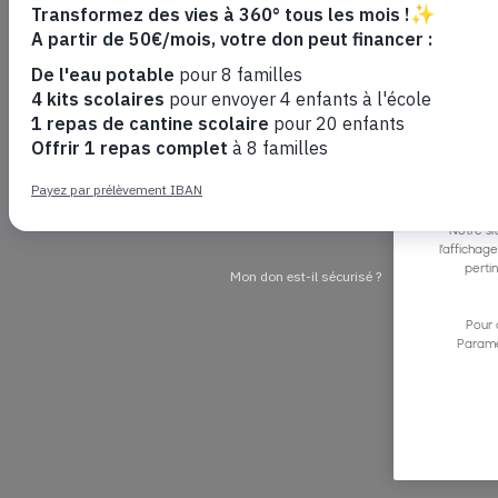
Notre si
l’affichag
perti
Pour 
Paramè