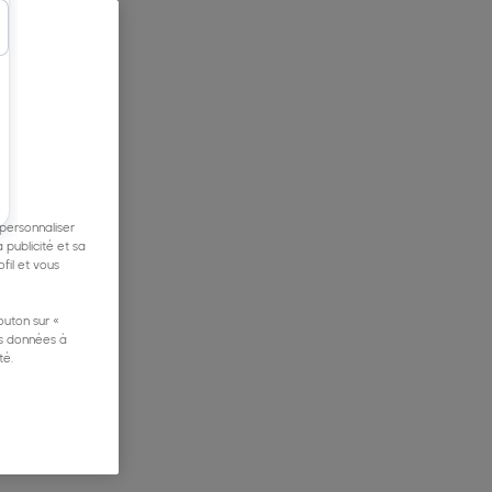
 personnaliser
 publicité et sa
fil et vous
outon sur «
os données à
té.