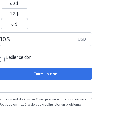
60 $
12 $
6 $
Montant du don USD
Devise du don
USD
Dédier ce don
Faire un don
Mon don est-il sécurisé ?
Puis-je annuler mon don récurrent ?
Politique en matière de cookies
Signaler un problème