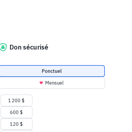
Don sécurisé
Fréquence des dons
Ponctuel
Mensuel
Suggestions de montants
1 200 $
600 $
120 $